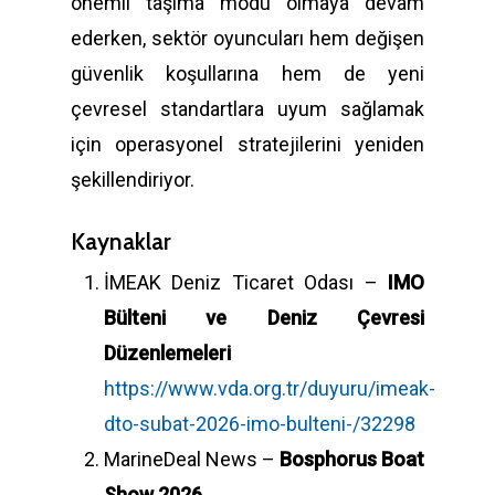
önemli taşıma modu olmaya devam
ederken, sektör oyuncuları hem değişen
güvenlik koşullarına hem de yeni
çevresel standartlara uyum sağlamak
için operasyonel stratejilerini yeniden
şekillendiriyor.
Kaynaklar
İMEAK Deniz Ticaret Odası –
IMO
Bülteni ve Deniz Çevresi
Düzenlemeleri
https://www.vda.org.tr/duyuru/imeak-
dto-subat-2026-imo-bulteni-/32298
MarineDeal News –
Bosphorus Boat
Show 2026