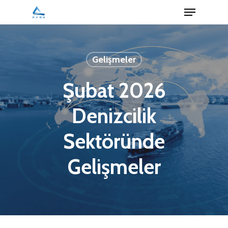
Menu
Skip
to
Close
main
Menu
content
Gelişmeler
Şubat 2026
Denizcilik
Sektöründe
Gelişmeler