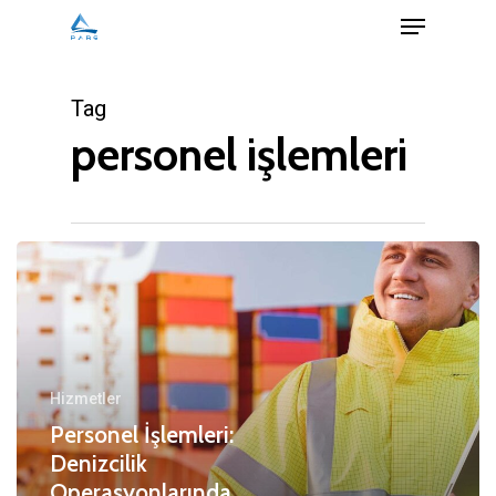
Menu
Skip
to
Close
main
Tag
Menu
content
personel işlemleri
Hizmetler
Personel İşlemleri:
Denizcilik
Operasyonlarında