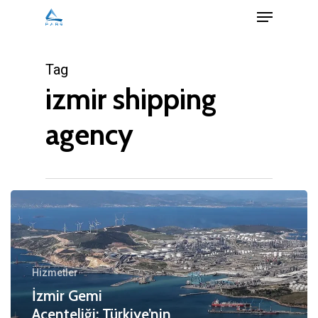
Menu
Skip
to
Close
main
Tag
Menu
content
izmir shipping
agency
Hizmetler
İzmir Gemi
Acenteliği: Türkiye’nin